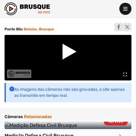
Ponte Bilu
Bateias,
Brusque
As imagens das câmeras não são gravadas, o site apenas
as transmite em tempo real.
Câmeras
Relacionadas
AO VIVO
Medição Defesa Civil Brusque